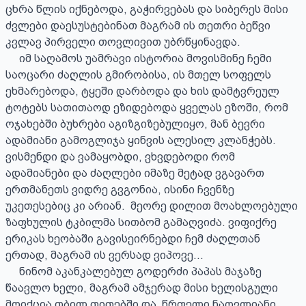
ცხრა წლის იქნებოდა, გაჭირვებას და სიბერეს მისი 
ძვლები დაესუსტებინათ მაგრამ ის თეთრი ბეწვი 
კვლავ პირველი თოვლივით უბრწყინავდა.  

     იმ საღამოს უამრავი ისტორია მოვისმინე ჩემი 
საოცარი ძაღლის გმირობისა, ის მთელ სოფელს 
ეხმარებოდა, ტყეში დარბოდა და ხის დამტვრეულ 
ტოტებს სათითაოდ ეზიდებოდა ყველას ეზოში, რომ 
ოჯახებში ბუხრები აგიზგიზებულიყო, მან ბევრი 
ადამიანი გამოგლიჯა ყინვის ალესილ კლანჭებს. 
ვისმენდი და ვამაყობდი, ვხვდებოდი რომ 
ადამიანები და ძაღლები იმაზე მეტად ვგავართ 
ერთმანეთს ვიდრე გვგონია, ისინი ჩვენზე 
უკეთესებიც კი არიან.  მეორე დილით მოახლოებული 
ზაფხულის ტკბილმა სითბომ გამაღვიძა. ვიფიქრე 
ერიკას ხეობაში გავისეირნებდი ჩემ ძაღლთან 
ერთად, მაგრამ ის ვერსად ვიპოვე... 

     ნინომ აკანკალებულ გოდერძი პაპას მაჯაზე 
წაავლო ხელი, მაგრამ ამჯერად მისი ხელისგული 
მოიქცია თბილ თითებში და  წრფელი ნაღვლიანი 