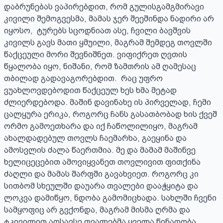
დაბრუნებას ვაპირებდით, რომ გულისგამგმირავი 
კივილი შემოგვესმა, მამას ჯერ შეეშინდა ნადირი არ 
იყოსო,  ტურებს სცოდნიათ ასე, ჩვილი ბავშვის 
კივილს გავს მათი ყმუილი, მაგრამ შემდეგ თოვლში 
წაქცეული მორი შევნიშნეთ. ვიფიქრეთ ღვთის 
წყალობა იყო, ნიშანი, რომ ზამთრის ამ ღამესაც 
თბილად გადავაგორებდით.  რაც უფრო 
ვუახლოვდებოდით წაქცეულ ხეს ხმა მეტად 
ძლიერდებოდა. მაშინ დავინახე ის პირველად, ჩემი 
ცალყურა ერიკა, როგორც ჩანს გასათბობად ხის ქვეშ 
ორმო გამოეთხარა და იქ ჩაწოლილიყო, მაგრამ 
ახალდადებულ თოვლს ჩაემარხა, გაეყინა და 
ამოსვლის ძალა წაერთმია. მე და მამამ მაშინვე 
ხელიცეცებით ამოვიყვანეთ თოვლივით ფითქინა 
ძაღლი და მამას შარფში გავახვიეთ. როგორც კი 
სითბომ სხეულში დაუარა თვალები დააჭყიტა და 
ლოკვა დამიწყო, ნდობა გამომიცხადა. სახლში ჩვენი 
სამყოფიც არ გვქონდა, მაგრამ მისმა ღრმა და 
ტკივილით აღსავსე თვალებმა ყველა წინაღობა 