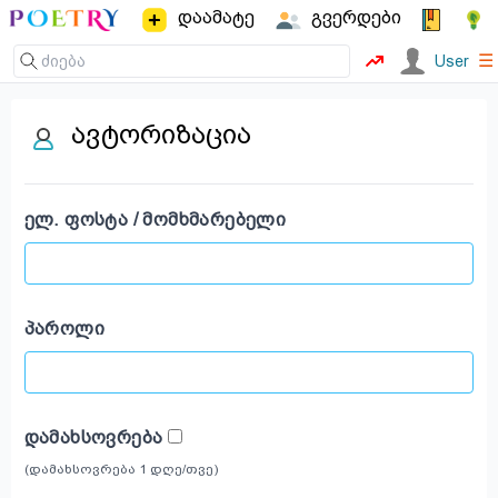
დაამატე
გვერდები
☰
User
ავტორიზაცია
ᲔᲚ. ᲤᲝᲡᲢᲐ / ᲛᲝᲛᲮᲛᲐᲠᲔᲑᲔᲚᲘ
ᲞᲐᲠᲝᲚᲘ
ᲓᲐᲛᲐᲮᲡᲝᲕᲠᲔᲑᲐ
(დამახსოვრება 1 დღე/თვე)