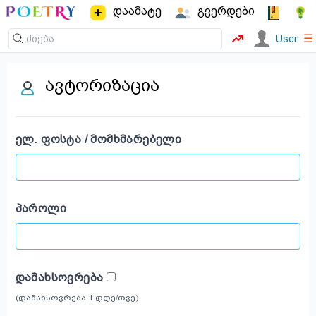
დაამატე
გვერდები
☰
User
ავტორიზაცია
ᲔᲚ. ᲤᲝᲡᲢᲐ / ᲛᲝᲛᲮᲛᲐᲠᲔᲑᲔᲚᲘ
ᲞᲐᲠᲝᲚᲘ
ᲓᲐᲛᲐᲮᲡᲝᲕᲠᲔᲑᲐ
(დამახსოვრება 1 დღე/თვე)