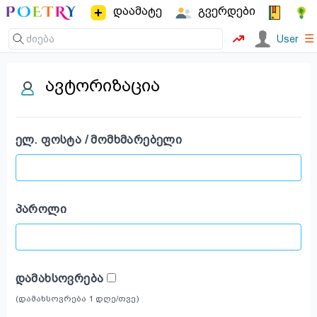
დაამატე
გვერდები
☰
User
ავტორიზაცია
ᲔᲚ. ᲤᲝᲡᲢᲐ / ᲛᲝᲛᲮᲛᲐᲠᲔᲑᲔᲚᲘ
ᲞᲐᲠᲝᲚᲘ
ᲓᲐᲛᲐᲮᲡᲝᲕᲠᲔᲑᲐ
(დამახსოვრება 1 დღე/თვე)