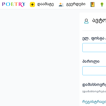
დაამატე
გვერდები
ავტ
ᲔᲚ. ᲤᲝᲡᲢᲐ 
ᲞᲐᲠᲝᲚᲘ
ᲓᲐᲛᲐᲮᲡᲝᲕᲠ
(დამახსოვრება
რეგისტრაც