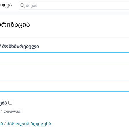
იდეა
ორიზაცია
/ ᲛᲝᲛᲮᲛᲐᲠᲔᲑᲔᲚᲘ
ᲔᲑᲐ
 1 დღე/თვე)
ია
/
პაროლის აღდგენა