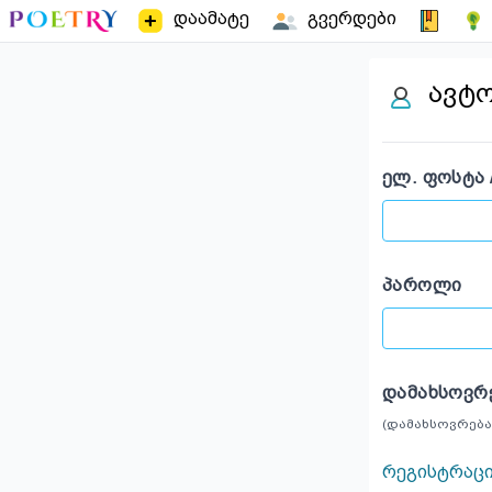
დაამატე
გვერდები
ავტ
ᲔᲚ. ᲤᲝᲡᲢᲐ 
ᲞᲐᲠᲝᲚᲘ
ᲓᲐᲛᲐᲮᲡᲝᲕᲠ
(დამახსოვრება
რეგისტრაც