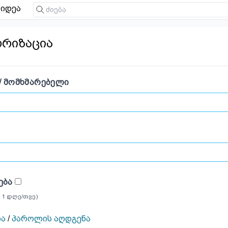
იდეა
ორიზაცია
/ ᲛᲝᲛᲮᲛᲐᲠᲔᲑᲔᲚᲘ
ᲔᲑᲐ
 1 დღე/თვე)
ია
/
პაროლის აღდგენა