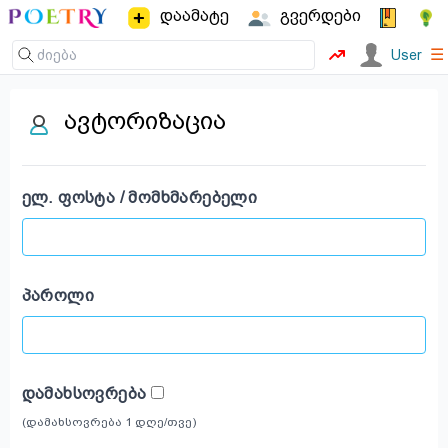
დაამატე
გვერდები
☰
User
ავტორიზაცია
ᲔᲚ. ᲤᲝᲡᲢᲐ / ᲛᲝᲛᲮᲛᲐᲠᲔᲑᲔᲚᲘ
ᲞᲐᲠᲝᲚᲘ
ᲓᲐᲛᲐᲮᲡᲝᲕᲠᲔᲑᲐ
(დამახსოვრება 1 დღე/თვე)