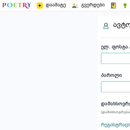
დაამატე
გვერდები
ავტ
ᲔᲚ. ᲤᲝᲡᲢᲐ 
ᲞᲐᲠᲝᲚᲘ
ᲓᲐᲛᲐᲮᲡᲝᲕᲠ
(დამახსოვრება
რეგისტრაც