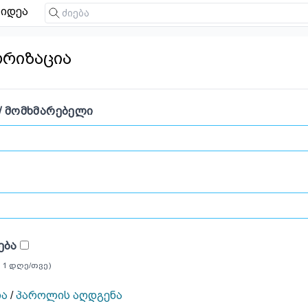
იდეა
ორიზაცია
/ ᲛᲝᲛᲮᲛᲐᲠᲔᲑᲔᲚᲘ
ᲔᲑᲐ
 1 დღე/თვე)
ია
/
პაროლის აღდგენა