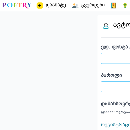
დაამატე
გვერდები
ავტ
ᲔᲚ. ᲤᲝᲡᲢᲐ 
ᲞᲐᲠᲝᲚᲘ
ᲓᲐᲛᲐᲮᲡᲝᲕᲠ
(დამახსოვრება
რეგისტრაც