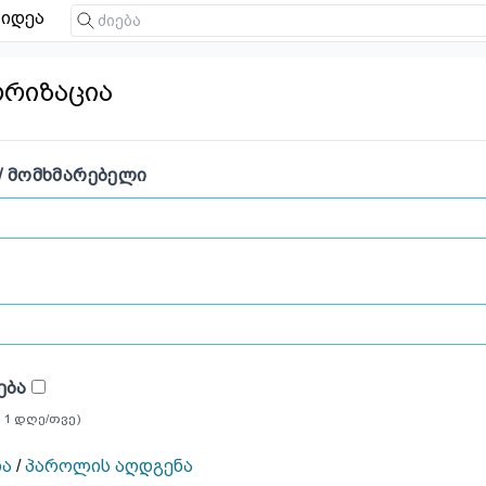
იდეა
ორიზაცია
/ ᲛᲝᲛᲮᲛᲐᲠᲔᲑᲔᲚᲘ
ᲔᲑᲐ
 1 დღე/თვე)
ია
/
პაროლის აღდგენა