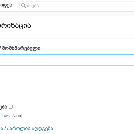
იდეა
ორიზაცია
/ ᲛᲝᲛᲮᲛᲐᲠᲔᲑᲔᲚᲘ
ᲔᲑᲐ
 1 დღე/თვე)
ია
/
პაროლის აღდგენა