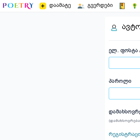
დაამატე
გვერდები
ავტ
ᲔᲚ. ᲤᲝᲡᲢᲐ 
ᲞᲐᲠᲝᲚᲘ
ᲓᲐᲛᲐᲮᲡᲝᲕᲠ
(დამახსოვრება
რეგისტრაც