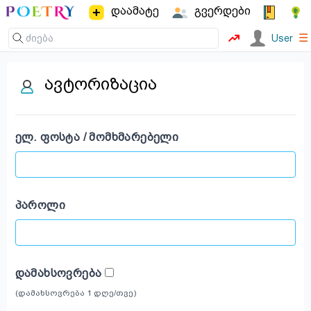
დაამატე
გვერდები
☰
User
ავტორიზაცია
ᲔᲚ. ᲤᲝᲡᲢᲐ / ᲛᲝᲛᲮᲛᲐᲠᲔᲑᲔᲚᲘ
ᲞᲐᲠᲝᲚᲘ
ᲓᲐᲛᲐᲮᲡᲝᲕᲠᲔᲑᲐ
(დამახსოვრება 1 დღე/თვე)