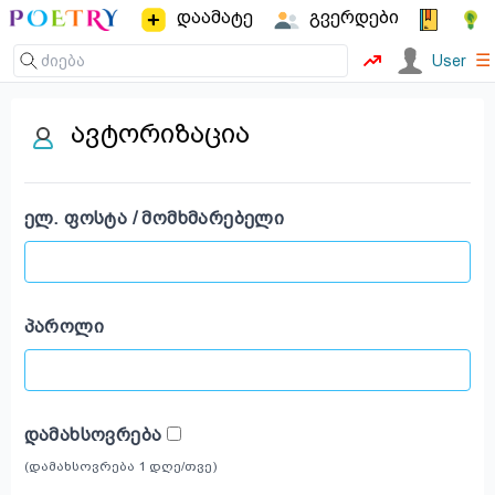
დაამატე
გვერდები
☰
User
ავტორიზაცია
ᲔᲚ. ᲤᲝᲡᲢᲐ / ᲛᲝᲛᲮᲛᲐᲠᲔᲑᲔᲚᲘ
ᲞᲐᲠᲝᲚᲘ
ᲓᲐᲛᲐᲮᲡᲝᲕᲠᲔᲑᲐ
(დამახსოვრება 1 დღე/თვე)