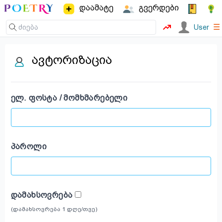
დაამატე
გვერდები
☰
User
ავტორიზაცია
ᲔᲚ. ᲤᲝᲡᲢᲐ / ᲛᲝᲛᲮᲛᲐᲠᲔᲑᲔᲚᲘ
ᲞᲐᲠᲝᲚᲘ
ᲓᲐᲛᲐᲮᲡᲝᲕᲠᲔᲑᲐ
(დამახსოვრება 1 დღე/თვე)