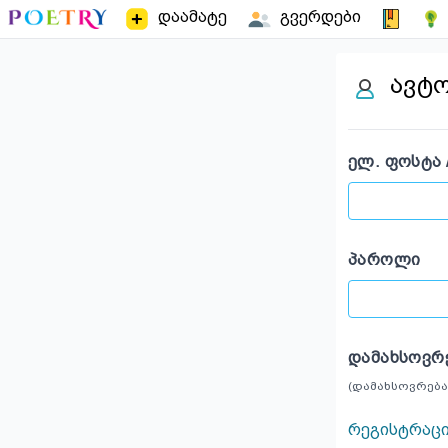
დაამატე
გვერდები
ავტ
ᲔᲚ. ᲤᲝᲡᲢᲐ 
ᲞᲐᲠᲝᲚᲘ
ᲓᲐᲛᲐᲮᲡᲝᲕᲠ
(დამახსოვრება
რეგისტრაც