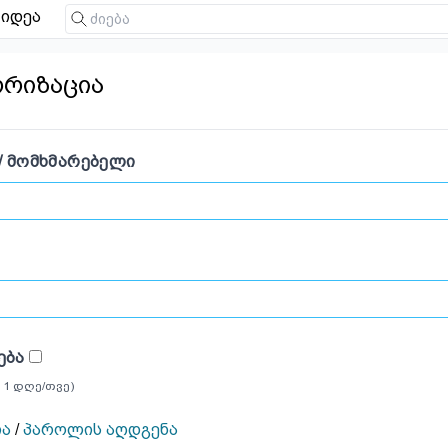
იდეა
ორიზაცია
/ ᲛᲝᲛᲮᲛᲐᲠᲔᲑᲔᲚᲘ
ᲔᲑᲐ
 1 დღე/თვე)
ია
/
პაროლის აღდგენა