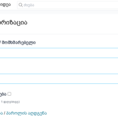
იდეა
ორიზაცია
/ ᲛᲝᲛᲮᲛᲐᲠᲔᲑᲔᲚᲘ
ᲔᲑᲐ
 1 დღე/თვე)
ია
/
პაროლის აღდგენა