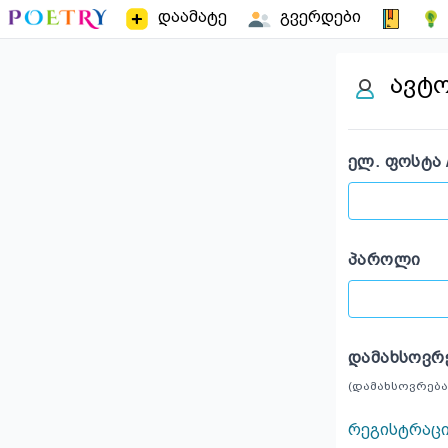
დაამატე
გვერდები
ავტ
ᲔᲚ. ᲤᲝᲡᲢᲐ 
ᲞᲐᲠᲝᲚᲘ
ᲓᲐᲛᲐᲮᲡᲝᲕᲠ
(დამახსოვრება
რეგისტრაც