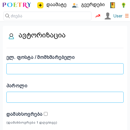
დაამატე
გვერდები
☰
User
ავტორიზაცია
ᲔᲚ. ᲤᲝᲡᲢᲐ / ᲛᲝᲛᲮᲛᲐᲠᲔᲑᲔᲚᲘ
ᲞᲐᲠᲝᲚᲘ
ᲓᲐᲛᲐᲮᲡᲝᲕᲠᲔᲑᲐ
(დამახსოვრება 1 დღე/თვე)