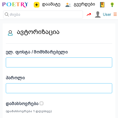
დაამატე
გვერდები
☰
User
ავტორიზაცია
ᲔᲚ. ᲤᲝᲡᲢᲐ / ᲛᲝᲛᲮᲛᲐᲠᲔᲑᲔᲚᲘ
ᲞᲐᲠᲝᲚᲘ
ᲓᲐᲛᲐᲮᲡᲝᲕᲠᲔᲑᲐ
(დამახსოვრება 1 დღე/თვე)