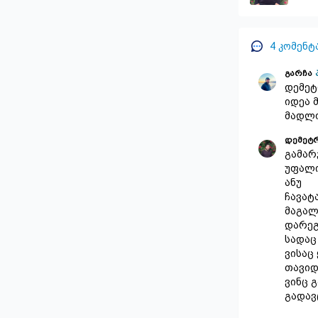
4
კომენტ
გარჩა
დემეტ
იდეა 
მადლ
დემეტრ
გამარ
უფალ
ანუ
ჩავატ
მაგალ
დარეგ
სადაც
ვისაც
თავიდ
ვინც 
გადავ