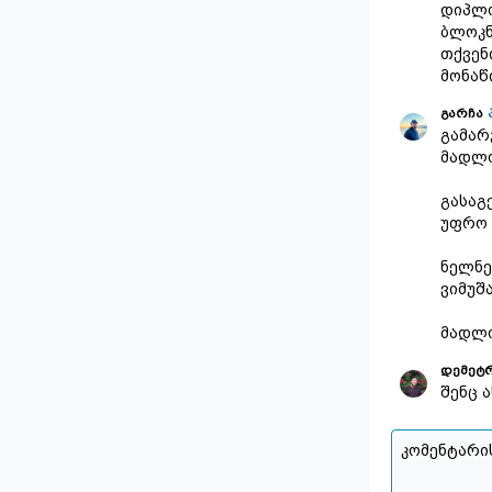
დიპლო
ბლოკნ
თქვენ
მონაწ
გარჩა
გამარ
მადლო
გასაგ
უფრო 
ნელნე
ვიმუშა
მადლო
დემეტრ
შენც 