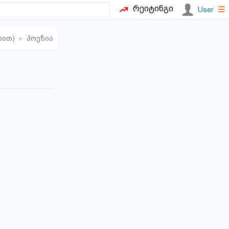
რეიტინგი
☰
User
ბით)
▸
პოეზია