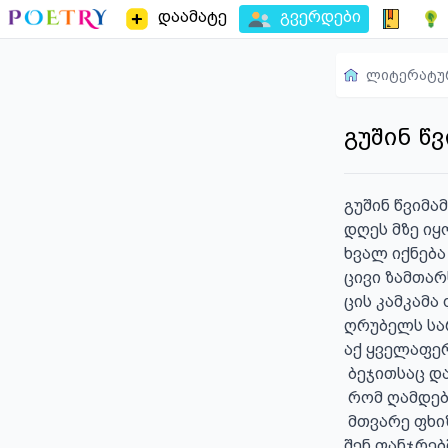
დაამატე
გვერდები
ლიტერატუ
გუშინ წ
გუშინ წვიმამ
დღეს მზე იყო
ხვალ იქნება
ცივი ზამთარს
ცის კამკამა 
ღრუბელს სარ
აქ ყველაფერ
 ბეჯითსაც და არამზადას .

 რომ ღამდება მზე იძინებს

 მთვარე ფხიზლობს დილა მოყავს,

შენ ფანჯრებშ