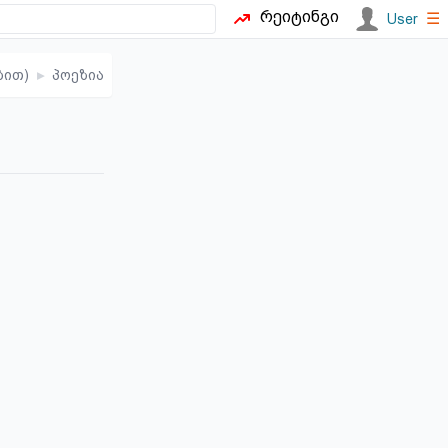
რეიტინგი
☰
User
ბით)
▸
პოეზია