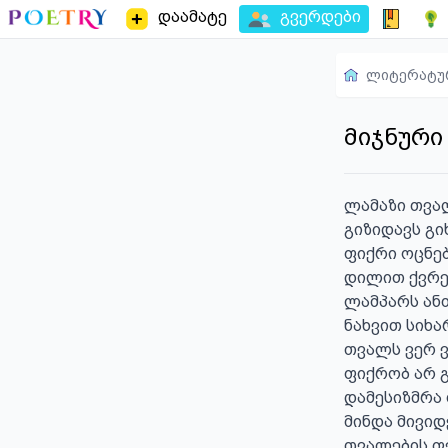
დაამატე
გვერდები
ლიტერატუ
მიჯნური
ლამაზი თვალ
გიზიდავს გი
ფიქრი ოცნებ
დილით ქვრებ
ლამპარს ან
ნახვით სიხარბით გ
თვალს ვერ ვ
ფიქრობ არ გ
დამესიზმრა 
მინდა მივიდ
თვალების ფე