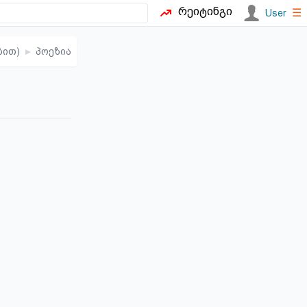
რეიტინგი
☰
User
ბით)
▸
პოეზია