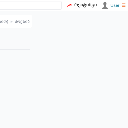
რეიტინგი
☰
User
ბით)
▸
პოეზია