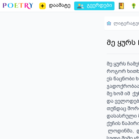
დაამატე
გვერდები
ლიტერატუ
მე ყურს 
მე ყურს ჩამე
როგორ ხითხი
ეს ნაცნობი 
ჯადოქრობაა 
მე ხომ იმ  ქ
და ველოდებ
თუნდაც შორი
დასასრული მ
ქუჩის ნაპირ
 ლოდინმა,  დამღა, დაღლამ, დამამხო,

სული შემეკრ