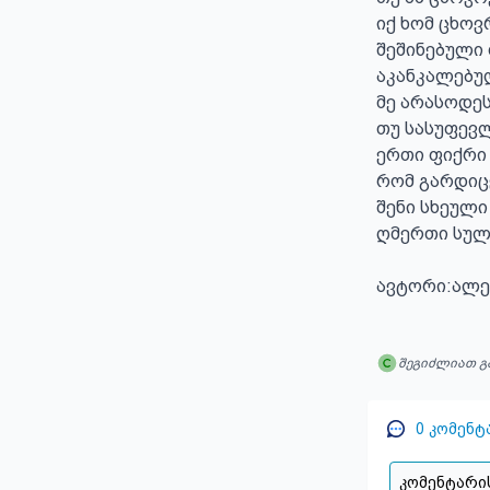
იქ ხომ ცხოვრ
შეშინებული
აკანკალებუ
მე არასოდეს
თუ სასუფევლ
ერთი ფიქრი ა
რომ გარდიცვ
შენი სხეული 
ღმერთი სული
ავტორი:ალე
შეგიძლიათ გ
0
კომენტ