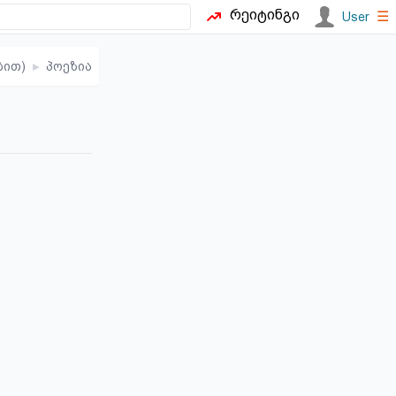
რეიტინგი
☰
User
ბით)
▸
პოეზია