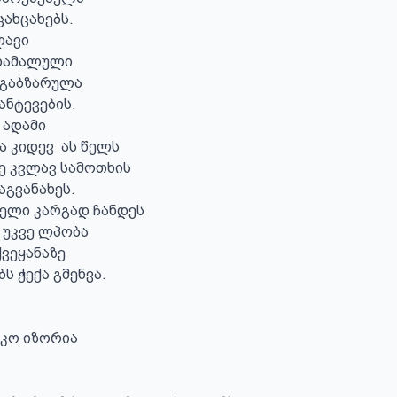
ცახცახებს.

ავი 

დამალული

 გაბზარულა  

ნტევების.

ადამი

ხე კვლავ სამოთხის

გვანახეს.

ელი კარგად ჩანდეს 

 უკვე ლპობა

ეყანაზე 

 ჭექა გმენვა.

კო იზორია