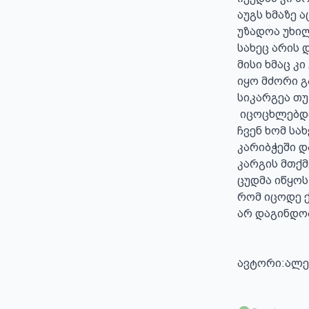
აუგს ხმაზე ა
უზადოა უხილ
სახეც არის 
მისი ხმაც კი
იყო მძორი გა
სიკარგეა თუ 
 იცოცხლებდა კიდევ  ას წელს

ჩვენ ხომ სა
კარიბჭეში და
კარგის მთქმ
ცუდმა იწყოს
რომ იცოდე ქვ
არ დაგინდობს
ავტორი:ალე