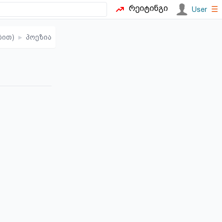
რეიტინგი
☰
User
ბით)
▸
პოეზია