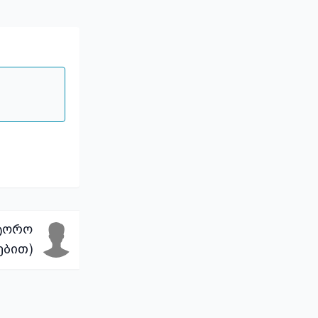
ვტორო
ბით)