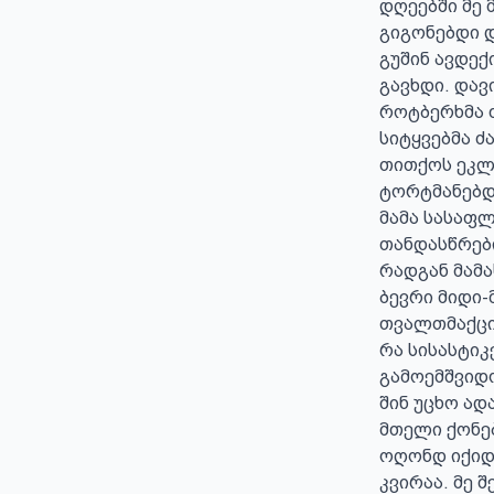
დღეებში მე 
გიგონებდი დ
გუშინ ავდექ
გავხდი. დავ
როტბერხმა თ
სიტყვებმა ძ
თითქოს ეკლ
ტორტმანებდა
მამა სასაფლ
თანდასწრები
რადგან მამა
ბევრი მიდი-
თვალთმაქცია
რა სისასტიკ
გამოემშვიდო
შინ უცხო ად
მთელი ქონებ
ოღონდ იქიდა
კვირაა. მე 