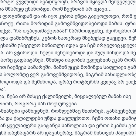
მარტო ვუვლიდი ავადმყოფს, არავინ მყავდა შემცვლელი
ა მწარედ ვნანობდი, რომ ჩვენთან არ იყავი...

ი ლოგინიდან და ის იყო კუბოს უნდა გავყოლოდი, რომ უ
იჩოქე, რათა შორიდან გამოვმშვიდობებოდი მამას. ფრაუ
ქვა: “რა თვალთმაქცობაა!” წარმოიდგინე, ძვირფასო ანა
ალა დამიბრუნეს. კუბოს საოცრად მსუბუქად გავყევი. მეჩ
ესიაში უჩვეულო სინათლე იდგა და ჩემ ირგვლივ ყველ
. არ ვტიროდი. სული მეხუთებოდა და სულ მინდოდა მეც
აოზე გადაიტანეს. წმინდა იაკობის ეკლესიის უკან რომაა
თ ჩაუშვეს სამარეში. მაშინ უცებ მომინდა საფლავი გამ
ს ბოლომდე ვერ გამოვემშვიდობე, მაგრამ სასაფლაოზე 
მოდიოდა და მეშინოდა, ფრაუ როტბერხს კვლავ არ ეთქვა
”.

ეა, ნება არ მისცე ქალიშვილს, მიცვალებულ მამას ისე 
ბოს, როგორც მას მოესურვება...

ამიანები დამხვდნენ, რომლებმაც მითხრეს, განსვენებულ
ა და ქაღალდები უნდა დავლუქოთო. ჩემი ოთახი დამიტ
ნ ყველაფერი გაიტანეს საწოლისა და ერთი სკამის გარ
შენს თავსაფარს არ დავიხურავ, მაგრამ მისთვის ძალია