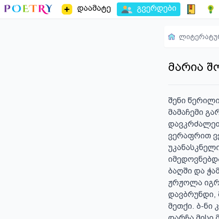
დაამატე
გვერდები
ლიტერატუ
მარია შ
შენი წერილი
მამაჩემი გა
დავკრძალეთ
ვერაფრით ვე
უკანასკნელი
იმედოვნებდა
ბაღში და ჭა
ჟრჟოლა იგრძ
დავბრუნდი, 
მეთქი. ბ-ნი
დარჩა მისი 