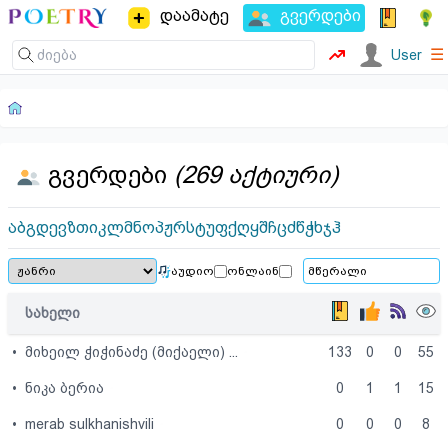
დაამატე
გვერდები
☰
User
გვერდები
(269 აქტიური)
ა
ბ
გ
დ
ე
ვ
ზ
თ
ი
კ
ლ
მ
ნ
ო
პ
ჟ
რ
ს
ტ
უ
ფ
ქ
ღ
ყ
შ
ჩ
ც
ძ
წ
ჭ
ხ
ჯ
ჰ
აუდიო
ონლაინ
სახელი
•
მიხეილ ჭიჭინაძე (მიქაელი) ...
133
0
0
55
•
ნიკა ბერია
0
1
1
15
•
merab sulkhanishvili
0
0
0
8