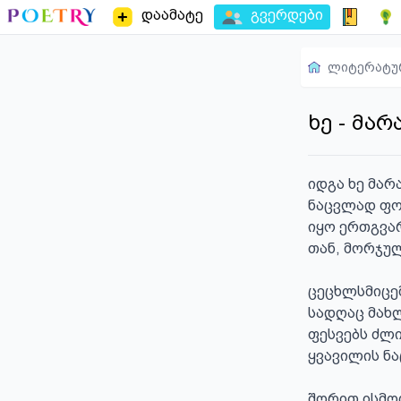
დაამატე
გვერდები
ლიტერატუ
ხე - მა
იდგა ხე მარა
ნაცვლად ფოთლ
იყო ერთგვარ
თან, მორჯულე
ცეცხლსმიცემ
სადღაც მახლ
ფესვებს ძლ
ყვავილის ნა
შორით ისმოდ