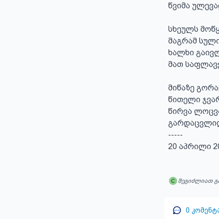
წვიმა ულევა
სხეულს მოწყ
მაგრამ სულია
ხალხი გაივლ
მათ საფლავე
მიწაზე გორა
წითელი ჯვარ
წირვა ლოცვა
გარდაცვლილ
-----

20 აპრილი 2
შეგიძლიათ გ
0
კომენტ