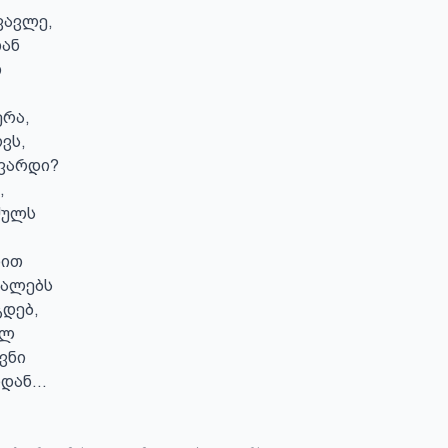
ვავლე,

ან



რა,

ვს,

ვარდი?



ულს

ით

ალებს

დებ,

ლ

ნი

ან...