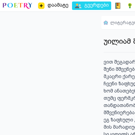
დაამატე
გვერდები
ლიტერატუ
უილიამ 
ვით შეგადარ
შენი მშვენე
მკაცრი ქარებ
ჩვენი ზაფხუ
ხომ ანათებე
თუმც ფერმკ
თანდათანობ
მშვენიერება
ეგ ზაფხული
მის მარადიუ
სიკვდილს არ