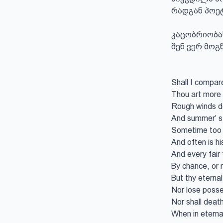
რადგან პოეტ
კაცობრიობას
შენ ვერ მოგ
Shall I compar
Thou art more 
Rough winds do
And summer' s l
Sometime too h
And often is h
And every fair 
By chance, or 
But thy eternal
Nor lose posses
Nor shall death
When in eternal