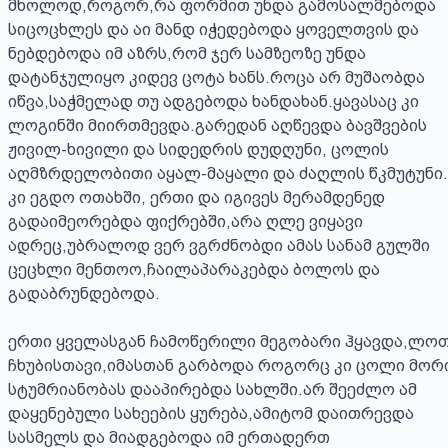
მხოლოდ,როგორ,რა ფორმით უნდა გამოსალმებოდა 
სიცოცხლეს და აი მანდ იჭედებოდა ყოველთვის და 
ნებდებოდა იმ აზრს,რომ ჯერ სამზეოზე უნდა 
დატანჯულიყო კიდევ ცოტა ხანს.როცა არ მუშაობდა 
იწვა,საჭმელად თუ ადგებოდა ხანდახან.ყავასაც კი 
ლოგინში მიირთმევდა.გარედან აღწევდა ბავშვების 
ჟივილ-ხივილი და სიდედრის დუდღუნი, ცოლის 
აღმზრდელობითი აყალ-მაყალი და ძაღლის წკმუტუნი.ე
კი ეგდო ოთახში, ერთი და იგივეს მერამდენედ 
გადაიმეორებდა ფიქრებში,არა ღლე ვიყავი 
ადრეც,უბრალოდ ვერ ვგრძნობდი ამას სანამ გულში 
ცეცხლი მენთოო,ჩაილაპარაკებდა ბოლოს და 
გადაბრუნდებოდა.

ერთი ყველასგან ჩამოწერილი მეგობარი ჰყავდა,ლოთი
ჩხუბისთავი,იმასთან გარბოდა როგორც კი ცოლი მორი
სტუმრიანობას დააპირებდა სახლში.არ შეეძლო ამ 
დაყენებული სახეების ყურება,ამიტომ დაითრევდა 
სასმელს და მიადგებოდა იმ ერთადერთ 