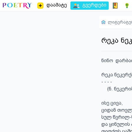
დაამატე
გვერდები
ლიტერატუ
რეკა ნე
ნინო  დარბა
რეკა ნეკერქ
- - - - 

     (ნ. ნეკერიშვილს)

ისე ცივა, 

ციდან თოვლი 
სულ წვრილ-წ
და ყინულის 
თითქოს ცაში