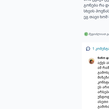
გონება რა და
სხვის პოვნა
ეგ თავი ხომ 
შეგიძლიათ გ
1
კომენტ
ნინო 
აქვს 
ამ რა
გამოს
მიზეზ
კონსტ
ეს არი
არსებ
უნდოდ
ასეთი
გამიხ