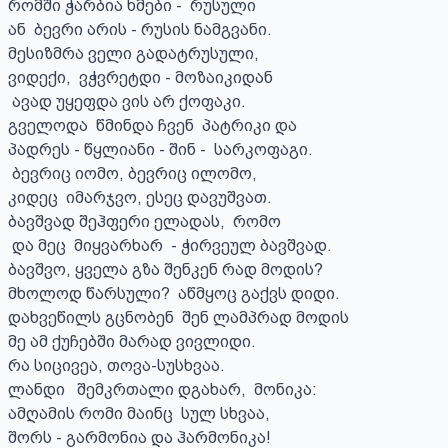
რომში ჭარბია ხმები -  რუსული

ან  ბევრი არის - რუსის ნამგვანი.

მესიზმრა ველი გადატრუსული,

ვიდექი,  ვჭვრეტდი - მოზაიკიდან

 ავად უყეფდა ვის არ ქოფაკი.

გველოდა  წმინდა ჩვენ  პატრიკი და                                           

პადრეს - წყლიანი - შინ -  სარკოფაგი.

 ბევრიც იომო, ბევრიც ილომო, 

კიდეც  იმარჯვო, ესეც დავუშვათ.

ბავშვად შეჰფერი ელადას,  რომო

 და მეც  მიყვარხარ  - ჭირვეულ ბავშვად.

ბავშვო, ყველა გზა შენკენ რად მოდის?

მხოლოდ წარსული?  აწმყოც გაქვს დიდი.

დახვეწილს გცნობენ  შენ ლამპრად მოდის

მე ამ ქუჩებში მარად ვივლიდი. 

რა სიცივეა, თოვა-სუსხვაა. 

ლანდი   შემკრთალი დგახარ,  მონიკა:

ამღამის რომი მაინც  სულ სხვაა, 

შორს - გარმონია და ჰარმონიკა!
