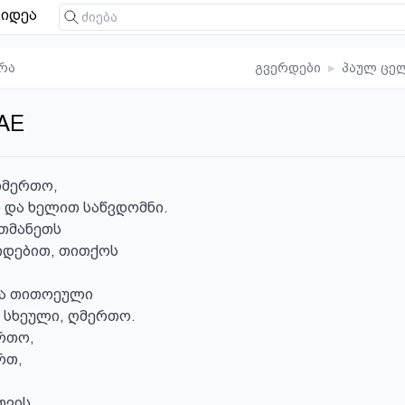
იდეა
რა
გვერდები
▸
პაულ ცე
AE
ღმერთო,

და ხელით საწვდომნი.

თმანეთს

ჭიდებით, თითქოს

ა თითოეული

 სხეული, ღმერთო.

რთო,

რთ,

ვის.
