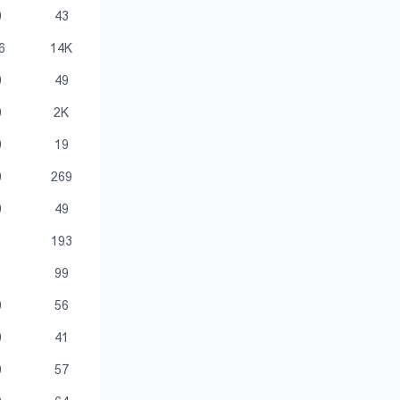
0
43
6
14K
0
49
0
2K
0
19
0
269
0
49
1
193
1
99
0
56
0
41
0
57