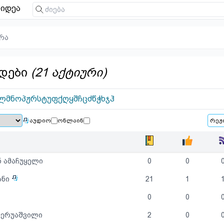
იდეა
რა
დები
(21 აქტიური)
ლ
მ
ნ
ო
პ
ჟ
რ
ს
ტ
უ
ფ
ქ
ღ
ყ
შ
ჩ
ც
ძ
წ
ჭ
ხ
ჯ
ჰ
აუდიო
ონლაინ
ნ ამაჩუყელი
0
0
ანი
21
1
0
0
ბერუაშვილი
2
0