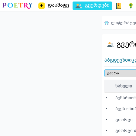
დაამატე
გვერდები
ლიტერატუ
გვერ
ა
ბ
გ
დ
ე
ვ
ზ
თ
ი
კ
სახელი
•
ბესარიო
•
ბექა ონი
•
გიორგი
•
გიორგი 