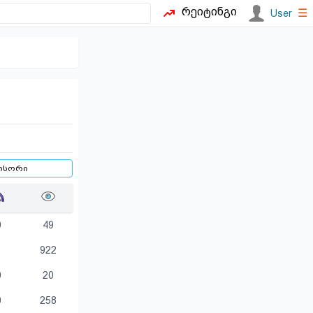
რეიტინგი
☰
User
0
49
1
922
0
20
0
258