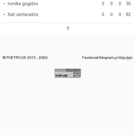
•
tornike gogidze
0
0
0
35
•
Xati centeradze
0
0
0
62
1
© POETRY.GE 2013 - 2026
Facebook
Telegram
კონტაქტი