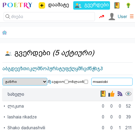
დაამატე
გვერდები
☰
User
გვერდები
(5 აქტიური)
ა
ბ
გ
დ
ე
ვ
ზ
თ
ი
კ
ლ
მ
ნ
ო
პ
ჟ
რ
ს
ტ
უ
ფ
ქ
ღ
ყ
შ
ჩ
ც
ძ
წ
ჭ
ხ
ჯ
ჰ
აუდიო
ონლაინ
სახელი
•
ლიკuna
0
0
0
52
•
lashaia rikadze
0
0
0
39
•
Shako dadunashvili
0
0
1
211