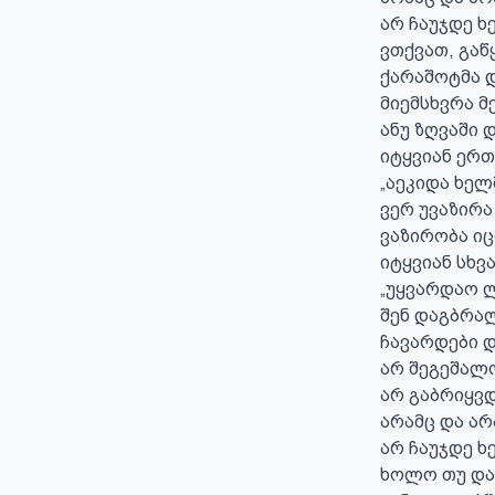
არ ჩაუჯდე ხ
ვთქვათ, გაწ
ქარაშოტმა დ
მიემსხვრა მე
ანუ ზღვაში დ
იტყვიან ერთნ
„აეკიდა ხელმ
ვერ უვაზირა 
ვაზირობა იცო
იტყვიან სხვან
„უყვარდაო ლი
შენ დაგბრალ
ჩავარდები დ
არ შეგეშალო
არ გაბრიყვდე
არამც და არა
არ ჩაუჯდე ხ
ხოლო თუ დაც