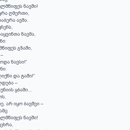
ელმწიფეს ნავში!

ყრა ღმერთი,

აბერა ავმა.

ჩეჩს,

აყვინთა ნავმა,

ი:

წიფეს გზაში,

–

და ნავსი!“

ი:

ქნი და ტაში!“

დება –

უნიის ყბაში…

ს,

, არ იყო ბავშვი –

მც

ელმწიფეს ნავში!

ხრა,
