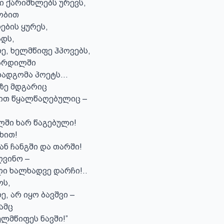
ი ქარიშხლებს ურევს,

ობით

ების ყურეს,

დს,

ე, ხელმწიფე ჰპოვებს,

ჩრდილში

დადგომა პოეტს…

ე მდგარიც

ით წყალწაღებულიც –

ში ხარ წაგებული!

ხით!

ნ ჩანგში და თარში!

ვინო –

ი ხალხადვე დარჩი!..

ს,

, არ იყო ბავშვი –

მც

ელმწიფეს ნავში!”