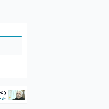
იძე
ოეტი