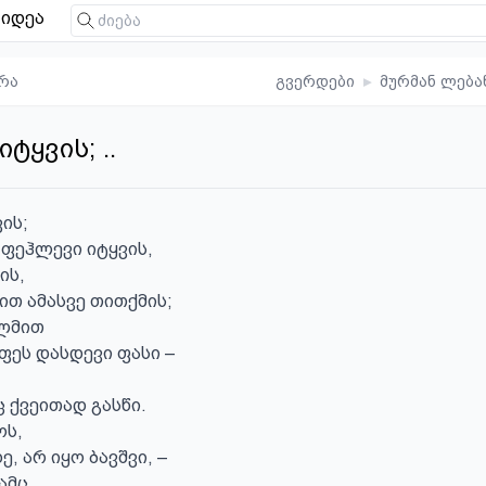
იდეა
რა
გვერდები
▸
მურმან ლება
იტყვის; ..
ის;

 ფეჰლევი იტყვის,

ს,

ით ამასვე თითქმის;

ლმით

ფეს დასდევი ფასი –

 ქვეითად გასწი.

ს,

, არ იყო ბავშვი, –

მც
