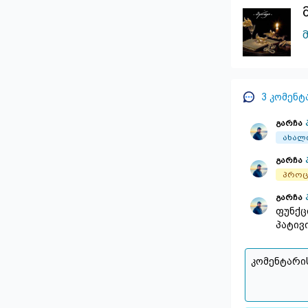
3
კომენტ
გარჩა
ახალ
გარჩა
პროც
გარჩა
ფუნქც
პატივ