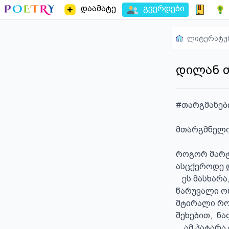
დაამატე
გვერდები
ლიტერატუ
დილან თ
#თარგმანები
მთარგმნელის
როგორ მარტო
ასცქეროდე დ
   ეს მასხარა, ჩემი წარმოდგენით,  დილან თომასისავე ზეციური, ალბათ 
წარუვალი ორ
მტირალი რომ
შეხებით,  ნა
    ამ პატარა ლექს-მეტაფორაში  პირველ შედარებას ადვილად ეძებნება 