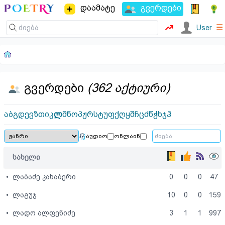
დაამატე
გვერდები
☰
User
გვერდები
(362 აქტიური)
ა
ბ
გ
დ
ე
ვ
ზ
თ
ი
კ
ლ
მ
ნ
ო
პ
ჟ
რ
ს
ტ
უ
ფ
ქ
ღ
ყ
შ
ჩ
ც
ძ
წ
ჭ
ხ
ჯ
ჰ
აუდიო
ონლაინ
სახელი
•
ლაბაძე კახაბერი
0
0
0
47
•
ლაგუჯ
10
0
0
159
•
ლადო ალფენიძე
3
1
1
997