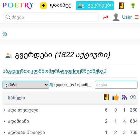
დაამატე
გვერდები
☰
User
გვერდები
(1822 აქტიური)
ა
ბ
გ
დ
ე
ვ
ზ
თ
ი
კ
ლ
მ
ნ
ო
პ
ჟ
რ
ს
ტ
უ
ფ
ქ
ღ
ყ
შ
ჩ
ც
ძ
წ
ჭ
ხ
ჯ
ჰ
აუდიო
ონლაინ
სახელი
•
ადა ლეთელი
6
0
1
230
•
ადამიანი
2
1
4
884
•
ადრიან შობილი
1
2
3
738