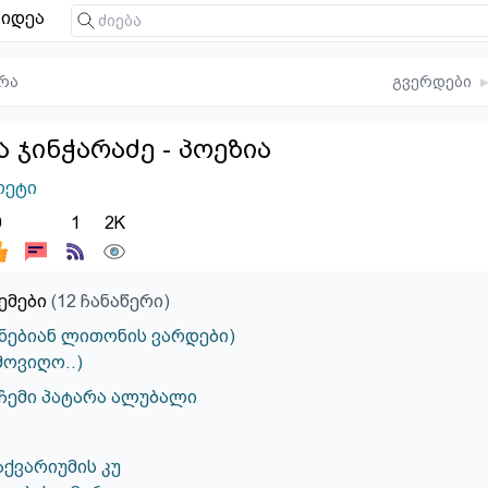
იდეა
რა
გვერდები
▸
ა ჯინჭარაძე - პოეზია
ოეტი
0
1
2K
ემები
(12 ჩანაწერი)
 ჭკნებიან ლითონის ვარდები)
ამოვიღო..)
ჩემი პატარა ალუბალი
აქვარიუმის კუ