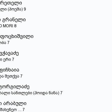
წერეთელი
ლი (პოემა)
9
ი გრანელი
O MORI
8
 ფოცხიშვილი
ობა
7
ვჭავაძე
ი ერი
7
ფიჩხაია
ა მეთქვა
7
 გორგილაძე
რალი სანთლები (ჰოიდა ნანა)
7
ი არაბული
შახენეო ...
7