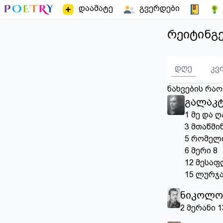
დაამატე
გვერდები
რეიტინგ
დღე
კვ
ნახვების რა
გალაკტ
1
მე და ღ
3
მთაწმი
5
რომელი
6
მერი
8
12
მესაფ
15
ლურჯა
ნიკოლო
2
მერანი
1