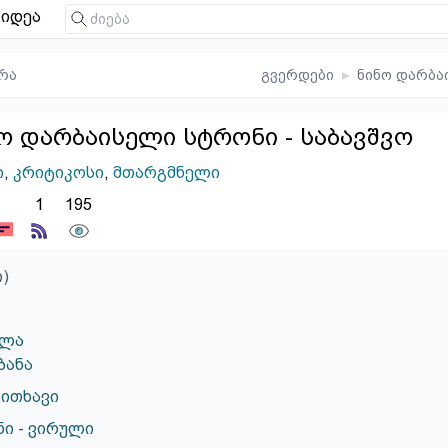
იდეა
რა
გვერდები
▸
ნინო დარბა
ო დარბაისელი სტრონი - საბავშვო
ი
,
კრიტიკოსი
,
მთარგმნელი
1
195
ი)
ელა
ბანა
კითხავი
ი - ვირული