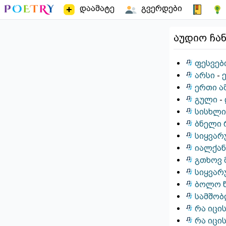
დაამატე
გვერდები
აუდიო ჩა
ფესვებ
არსი
-
ერთი ა
გული
-
სისხლ
ბნელი 
სიყვარ
იალქან
გთხოვ 
სიყვარ
ბოლო 
სამშო
რა იცი
რა იცი