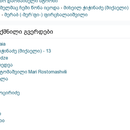
ინო დარბაისელი სტრონი
ომელმაც ჩემი წონა იცოდა
-
მიხეილ ჭიჭინაძე (მიქაელი) 
ა
-
მერაბ (-მერ’ფი-) ფირცხალაიშვილი
ქმნილი გვერდები
aia
ჭინაძე (მიქაელი) - 13
idze
ხედვა
ომაშვილი Mari Rostomashvili
ელა
ოცირიძე
ი
bo