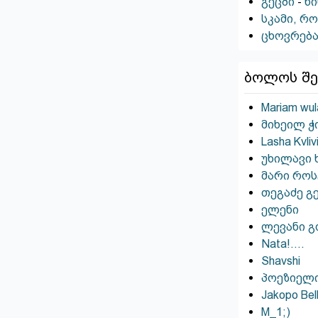
გეცბი
-
ნ
სკამი, რ
ცხოვრებ
ბოლოს შე
Mariam wul
მიხეილ ჭი
Lasha Kvliv
უხილავი 
მარი როსტ
თეგაძე გ
ელენი
ლევანი გ
Nata!….
Shavshi
პოეზიელ
Jakopo Bel
M_1;)