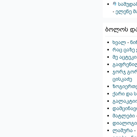
სამუდა
-
ელენე მ
ბოლოს დ
ხვალ
-
ნი
რაც ცაზე
მე აცტეკი
გაფრენი
ჯორჯ გორ
ცისკაძე
ზოგიერთ
ქარი და
გალაკტიო
დამცინავ
მატლები
დიალოგი:
ლამურა
-