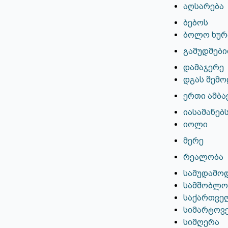
აღსარება
ბებოს
ბოლო ხურ
გამუდმებ
დამაჯერე
დგას შემ
ერთი ამბა
იასამანებ
იოლი
მერე
რეალობა
სამუდამოდ
სამშობლო
საქართვე
სიმარტოვ
სიმღერა