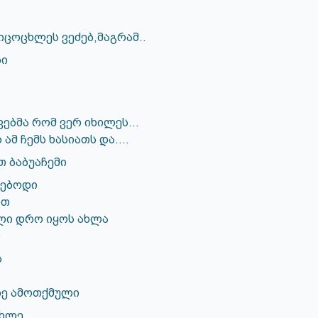
იცოცხლეს ვეძებ,მაგრამ..
ბი
ვებმა რომ ვერ იხილეს…
 ამ ჩემს ხასიათს და….
 ბაბუაჩემი
ვებოდი
ით
ლი დრო იყოს ახლა
რ
ს
ზე ამოთქმული
ცხლე