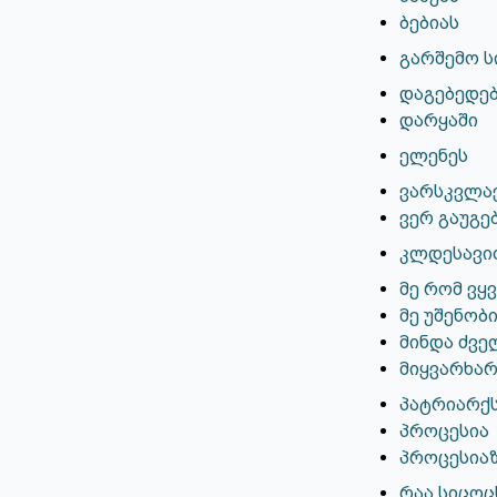
ბებიას
გარშემო ს
დაგებედე
დარყაში
ელენეს
ვარსკვლა
ვერ გაუგებ
კლდესავით
მე რომ ვყ
მე უშენობ
მინდა ძვე
მიყვარხა
პატრიარქ
პროცესია
პროცესია
რაა სიცო