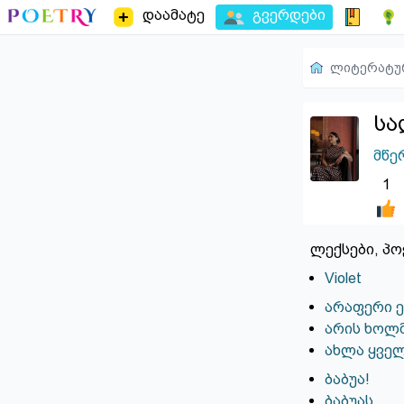
დაამატე
გვერდები
ლიტერატუ
სა
მწე
1
ლექსები, პო
Violet
არაფერი 
არის ხოლ
ახლა ყვე
ბაბუა!
ბაბუას