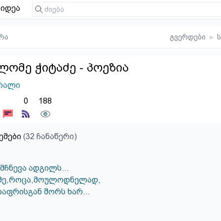
იდეა
რა
გვერდები
▸
ლომე ჭიტაძე - პოეზია
რალი
0
188
ემები
(32 ჩანაწერი)
ემჩნევა ადგილს…
მე,როცა,მოულოდნელად,
ლაფრისგან შორს ხარ…