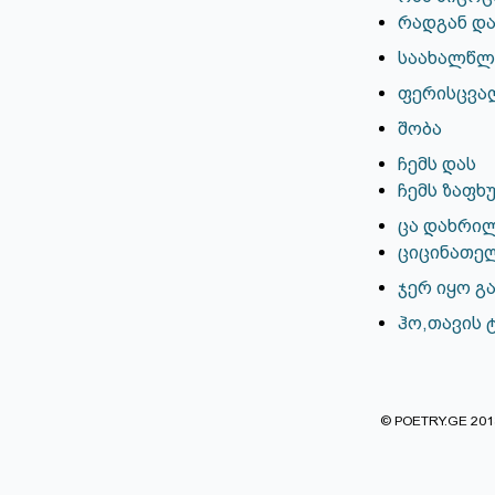
რადგან და
საახალწ
ფერისცვა
შობა
ჩემს დას
ჩემს ზაფხ
ცა დახრი
ციცინათე
ჯერ იყო გ
ჰო,თავის 
© POETRY.GE 2013