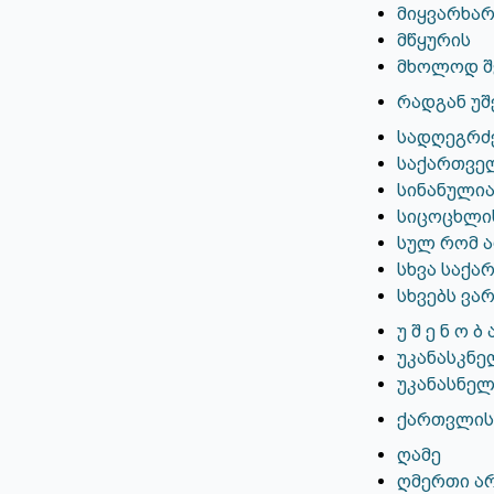
მიყვარხარ!
მწყურის
მხოლოდ შ
რადგან უშ
სადღეგრ
საქართველ
სინანულია
სიცოცხლის
სულ რომ ა
სხვა საქა
სხვებს ვარ
უ შ ე ნ ო ბ ა 
უკანასკნე
უკანასნელ
ქართვლის
ღამე
ღმერთი არ