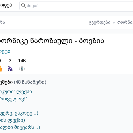
იდეა
რა
გვერდები
▸
თორნი
ორნიკე ნაროზაული - პოეზია
ოეტი
0
3
14K
ემები
(48 ჩანაწერი)
იკური” ლექსი
ქართველოვ!”
ფერე, ვაკოცე ..)
ლის ლექსი)
ალხი მიყვარს ..)